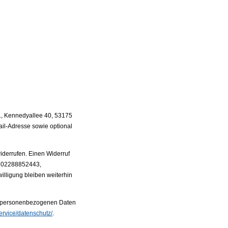
V., Kennedyallee 40, 53175
il-Adresse sowie optional
widerrufen. Einen Widerruf
l. 02288852443,
illigung bleiben weiterhin
t personenbezogenen Daten
ervice/datenschutz/
.