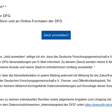
rt? *
er DFG
 Bonn und an Online-Formaten der DFG
Jetzt anmelden!
ns „Jetzt anmelden“ willige ich ein, dass die Deutsche Forschungsgemeinschaft e.
 DFG-Veranstaltungen per E-Mail informiert. Zu diesem Zweck werden meine E-Ma
eine Anrede und meine Stadt im erforderlichen Umfang verarbeitet. *
h über die Abmeldefunktion in jedem Mailing jederzeit mit Wirkung für die Zukunft 
er Deutschen Forschungsgemeinschaft e.V., Presse- und Öffentlichkeitsarbeit, Te
 Vor meinem Widerruf durchgeführte Datenverarbeitungen auf Grundlage dieser Einw
nen zu meinen individuellen Rechten sowie allgemeine Angaben zum Umgang mi
 in den Datenschutzhinweisen „Internetangebot der DFG“ unter
https://www.dfg.de/s